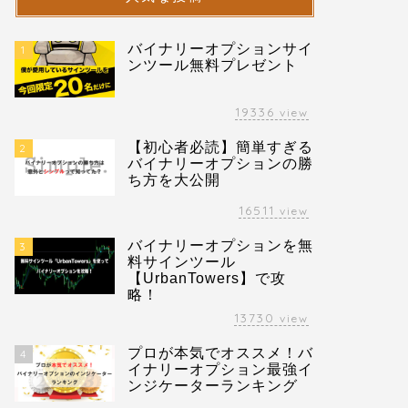
バイナリーオプションサイ
1
ンツール無料プレゼント
19336
view
【初心者必読】簡単すぎる
2
バイナリーオプションの勝
ち方を大公開
16511
view
バイナリーオプションを無
3
料サインツール
【UrbanTowers】で攻
略！
13730
view
プロが本気でオススメ！バ
4
イナリーオプション最強イ
ンジケーターランキング