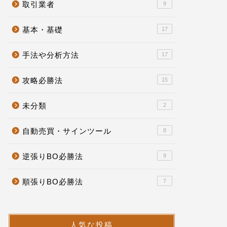
取引業者
9
基本・基礎
17
手法や分析方法
17
攻略必勝法
15
未分類
2
自動売買・サインツール
8
逆張りBO必勝法
9
順張りBO必勝法
7
人気な投稿