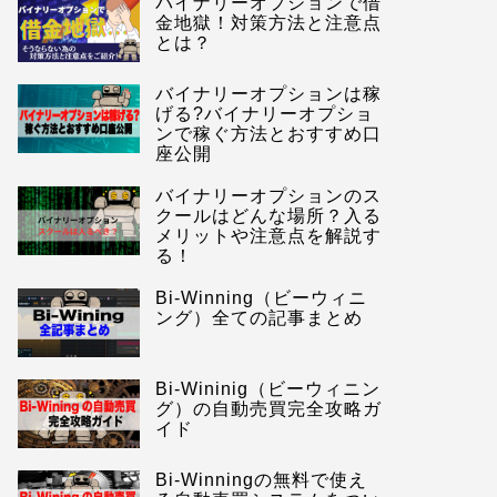
バイナリーオプションで借
金地獄！対策方法と注意点
とは？
バイナリーオプションは稼
げる?バイナリーオプショ
ンで稼ぐ方法とおすすめ口
座公開
バイナリーオプションのス
クールはどんな場所？入る
メリットや注意点を解説す
る！
Bi-Winning（ビーウィニ
ング）全ての記事まとめ
Bi-Wininig（ビーウィニン
グ）の自動売買完全攻略ガ
イド
Bi-Winningの無料で使え