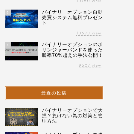
10750
view
バイナリーオプション自動
9
売買システム無料プレゼン
ト
10698
view
バイナリーオプションのボ
10
リンジャーバンドを使った
勝率70%越えの手法公開！
9507
view
最近の投稿
バイナリーオプションで大
損？負けない為の対策と管
理方法