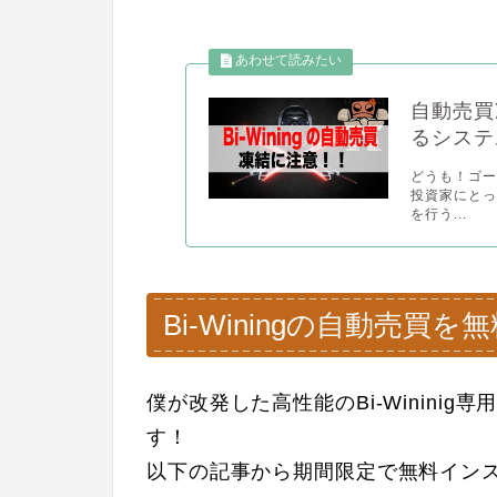
自動売買凍
るシステ
どうも！ゴー
投資家にと
を行う...
Bi-Winingの自動売買
僕が改発した高性能のBi-Winini
す！
以下の記事から期間限定で無料インス