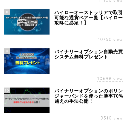
11100
view
8
ハイローオーストラリアで取引
可能な通貨ペア一覧【ハイロー
攻略に必須！】
10750
view
9
バイナリーオプション自動売買
システム無料プレゼント
10698
view
10
バイナリーオプションのボリン
ジャーバンドを使った勝率70%
越えの手法公開！
9510
view