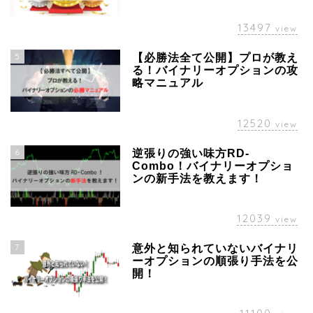
13497
view
5
【必勝法全て公開】プロが教え
る！バイナリーオプションの攻
略マニュアル
12520
view
6
逆張りの強い味方RD-
Combo！バイナリーオプショ
ンの新手法を教えます！
12039
view
7
意外と知られていないバイナリ
ーオプションの順張り手法を公
開！