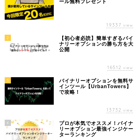
ール無料プレゼント
19337
view
2
【初心者必読】簡単すぎるバイ
ナリーオプションの勝ち方を大
公開
16512
view
3
バイナリーオプションを無料サ
インツール【UrbanTowers】
で攻略！
13732
view
4
プロが本気でオススメ！バイナ
リーオプション最強インジケー
ターランキング