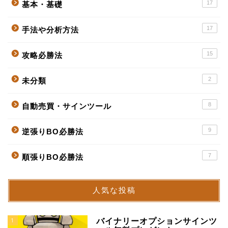
17
基本・基礎
17
手法や分析方法
15
攻略必勝法
2
未分類
8
自動売買・サインツール
9
逆張りBO必勝法
7
順張りBO必勝法
人気な投稿
1
バイナリーオプションサインツ