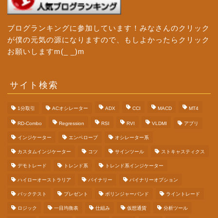
ブログランキングに参加しています！みなさんのクリック
が僕の元気の源になりますので、もしよかったらクリック
お願いしますm(_ _)m
サイト検索
1分取引
ACオシレーター
ADX
CCI
MACD
MT4
RD-Combo
Regression
RSI
RVI
VLDMI
アプリ
インジケーター
エンベロープ
オシレーター系
カスタムインジケーター
コツ
サインツール
ストキャスティクス
デモトレード
トレンド系
トレンド系インジケーター
ハイローオーストラリア
バイナリー
バイナリーオプション
バックテスト
プレゼント
ボリンジャーバンド
ライントレード
ロジック
一目均衡表
仕組み
仮想通貨
分析ツール