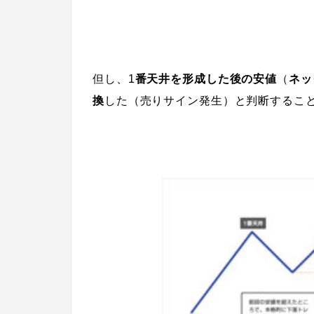
但し、1
番天井を形成した後の安値
（
ネッ
換
した（売りサイン発生）と判断するこ