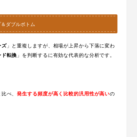
プ＆ダブルボトム
ーズ
」と重複しますが、
相場が上昇から下落に変わ
ンド転換
」を判断するに有効な代表的な分析です。
と比べ、
発生する頻度が高く比較的汎用性が高い
の