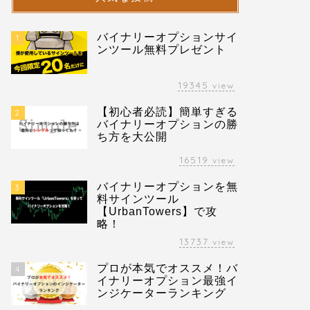
バイナリーオプションサイ
1
ンツール無料プレゼント
19345
view
【初心者必読】簡単すぎる
2
バイナリーオプションの勝
ち方を大公開
16519
view
バイナリーオプションを無
3
料サインツール
【UrbanTowers】で攻
略！
13737
view
プロが本気でオススメ！バ
4
イナリーオプション最強イ
ンジケーターランキング