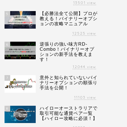
13501
view
【必勝法全て公開】プロが
5
教える！バイナリーオプシ
ョンの攻略マニュアル
12525
view
逆張りの強い味方RD-
6
Combo！バイナリーオプ
ションの新手法を教えま
す！
12044
view
意外と知られていないバイ
7
ナリーオプションの順張り
手法を公開！
11103
view
ハイローオーストラリアで
8
取引可能な通貨ペア一覧
【ハイロー攻略に必須！】