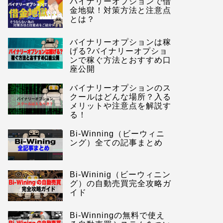
バイナリーオプションで借
金地獄！対策方法と注意点
とは？
バイナリーオプションは稼
げる?バイナリーオプショ
ンで稼ぐ方法とおすすめ口
座公開
バイナリーオプションのス
クールはどんな場所？入る
メリットや注意点を解説す
る！
Bi-Winning（ビーウィニ
ング）全ての記事まとめ
Bi-Wininig（ビーウィニン
グ）の自動売買完全攻略ガ
イド
Bi-Winningの無料で使え