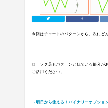
今回は
チャート
のパターンから、
次にど
ローソク足もパターンと似ている部分が
ご活用ください。
→明日から使える！バイナリーオプショ