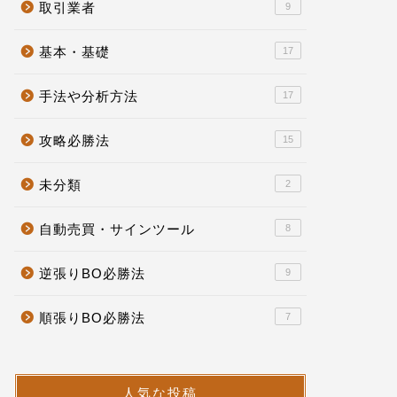
取引業者
9
基本・基礎
17
手法や分析方法
17
攻略必勝法
15
未分類
2
自動売買・サインツール
8
逆張りBO必勝法
9
順張りBO必勝法
7
人気な投稿