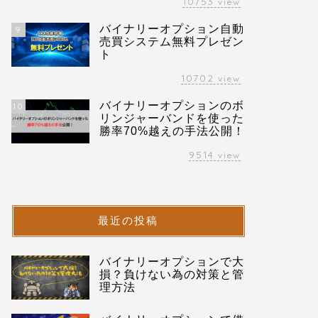
10753
view
バイナリーオプション自動
9
売買システム無料プレゼン
ト
10702
view
バイナリーオプションのボ
10
リンジャーバンドを使った
勝率70%越えの手法公開！
9514
view
最近の投稿
バイナリーオプションで大
損？負けない為の対策と管
理方法