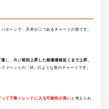
ト
パターン
で、
天井が二つあるチャートの形です。
下落
し、
再び
前回上昇した相場価格近くまで上昇、
ルファベットの「M」のような形のチャートです。
打って下降トレンドに入る可能性が高い
と考えられ