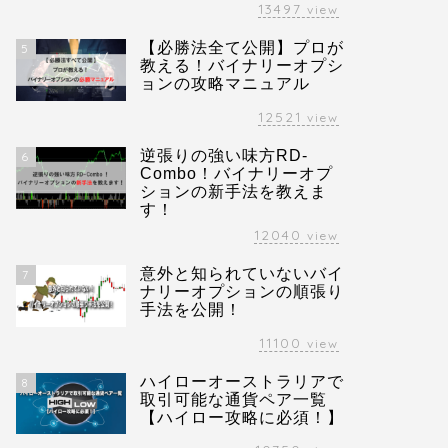
13497
view
【必勝法全て公開】プロが
5
教える！バイナリーオプシ
ョンの攻略マニュアル
12521
view
逆張りの強い味方RD-
6
Combo！バイナリーオプ
ションの新手法を教えま
す！
12040
view
意外と知られていないバイ
7
ナリーオプションの順張り
手法を公開！
11100
view
ハイローオーストラリアで
8
取引可能な通貨ペア一覧
【ハイロー攻略に必須！】