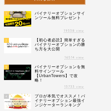
バイナリーオプションサイ
1
ンツール無料プレゼント
19338
view
【初心者必読】簡単すぎる
2
バイナリーオプションの勝
ち方を大公開
16514
view
バイナリーオプションを無
3
料サインツール
【UrbanTowers】で攻
略！
13733
view
プロが本気でオススメ！バ
4
イナリーオプション最強イ
ンジケーターランキング