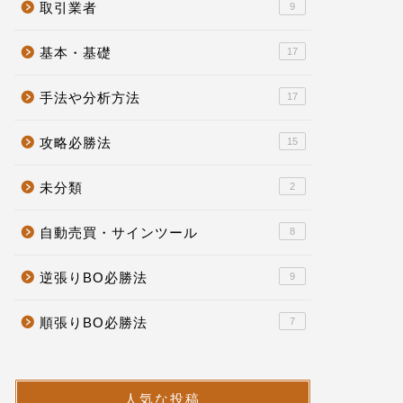
取引業者
9
基本・基礎
17
手法や分析方法
17
攻略必勝法
15
未分類
2
自動売買・サインツール
8
逆張りBO必勝法
9
順張りBO必勝法
7
人気な投稿