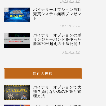
10750
view
バイナリーオプション自動
9
売買システム無料プレゼン
ト
10699
view
バイナリーオプションのボ
10
リンジャーバンドを使った
勝率70%越えの手法公開！
9510
view
最近の投稿
バイナリーオプションで大
損？負けない為の対策と管
理方法