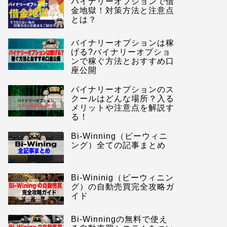
バイナリーオプションで借
金地獄！対策方法と注意点
とは？
バイナリーオプションは稼
げる?バイナリーオプショ
ンで稼ぐ方法とおすすめ口
座公開
バイナリーオプションのス
クールはどんな場所？入る
メリットや注意点を解説す
る！
Bi-Winning（ビーウィニ
ング）全ての記事まとめ
Bi-Wininig（ビーウィニン
グ）の自動売買完全攻略ガ
イド
Bi-Winningの無料で使え