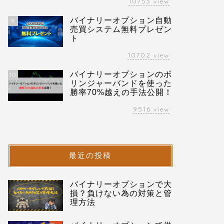
10753
view
バイナリーオプション自動
9
売買システム無料プレゼン
ト
10702
view
バイナリーオプションのボ
10
リンジャーバンドを使った
勝率70%越えの手法公開！
9516
view
最近の投稿
バイナリーオプションで大
損？負けない為の対策と管
理方法