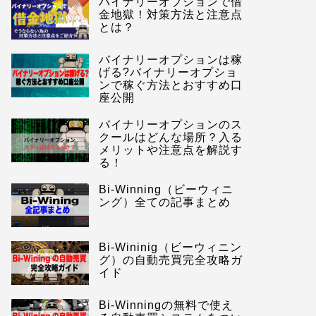
バイナリーオプションで借
金地獄！対策方法と注意点
とは？
バイナリーオプションは稼
げる?バイナリーオプショ
ンで稼ぐ方法とおすすめ口
座公開
バイナリーオプションのス
クールはどんな場所？入る
メリットや注意点を解説す
る！
Bi-Winning（ビーウィニ
ング）全ての記事まとめ
Bi-Wininig（ビーウィニン
グ）の自動売買完全攻略ガ
イド
Bi-Winningの無料で使え