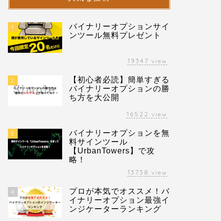
バイナリーオプションサイ
1
ンツール無料プレゼント
19347
view
【初心者必読】簡単すぎる
2
バイナリーオプションの勝
ち方を大公開
16522
view
バイナリーオプションを無
3
料サインツール
【UrbanTowers】で攻
略！
13738
view
プロが本気でオススメ！バ
4
イナリーオプション最強イ
ンジケーターランキング