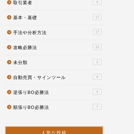
取引業者
9
基本・基礎
17
手法や分析方法
17
攻略必勝法
15
未分類
2
自動売買・サインツール
8
逆張りBO必勝法
9
順張りBO必勝法
7
人気な投稿