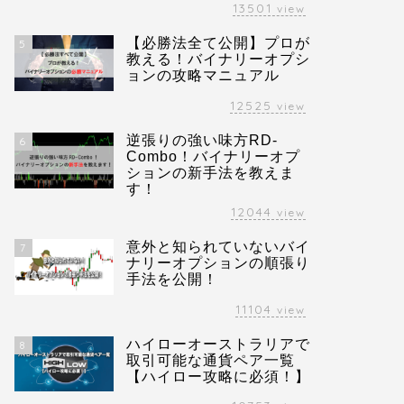
13501
view
【必勝法全て公開】プロが
5
教える！バイナリーオプシ
ョンの攻略マニュアル
12525
view
逆張りの強い味方RD-
6
Combo！バイナリーオプ
ションの新手法を教えま
す！
12044
view
意外と知られていないバイ
7
ナリーオプションの順張り
手法を公開！
11104
view
ハイローオーストラリアで
8
取引可能な通貨ペア一覧
【ハイロー攻略に必須！】