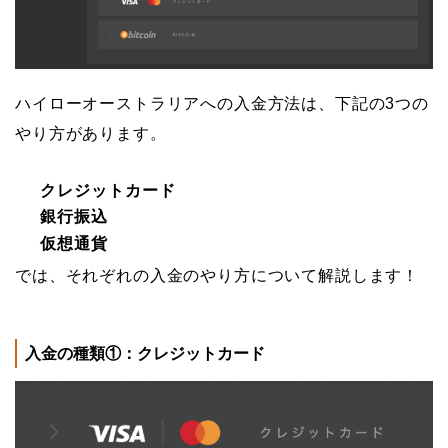
ハイローオーストラリア
への入金方法は、下記の3つの
やり方があります。
クレジットカード
銀行振込
仮想通貨
では、それぞれの入金のやり方について解説します！
入金の種類①：クレジットカード