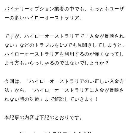
バイナリーオプション
業者の中でも、もっともユーザ
ーの多いハイローオーストラリア。
ですが、ハイローオーストラリアで「入金が反映され
ない」などのトラブルを1つでも見聞きしてしまうと、
ハイローオーストラリアを利用するのが怖くなってし
まう方もいらっしゃるのではないでしょうか？
今回は、「ハイローオーストラリアのい正しい入金方
法」から、「ハイローオーストラリアに入金が反映さ
れない時の対策」まで解説していきます！
本記事の内容は下記のとおりです。