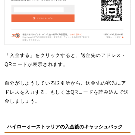
「入金する」をクリックすると、送金先のアドレス・
QRコードが表示されます。
自分がしようしている取引所から、送金先の宛先にア
ドレスを入力する、もしくはQRコードを読み込んで送
金しましょう。
ハイローオーストラリアの入金後のキャッシュバック