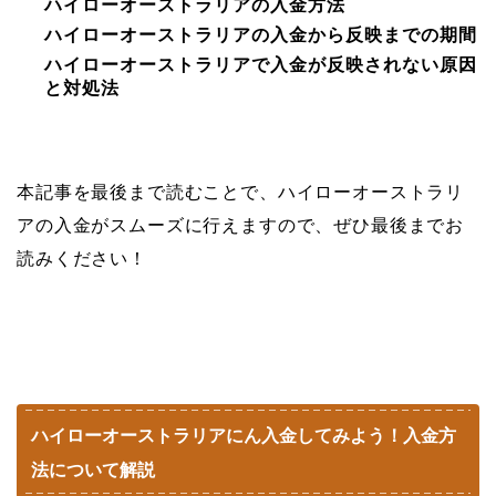
ハイローオーストラリアの入金方法
ハイローオーストラリアの入金から反映までの期間
ハイローオーストラリアで入金が反映されない原因
と対処法
本記事を最後まで読むことで、ハイローオーストラリ
アの入金がスムーズに行えますので、ぜひ最後までお
読みください！
ハイローオーストラリアにん入金してみよう！入金方
法について解説