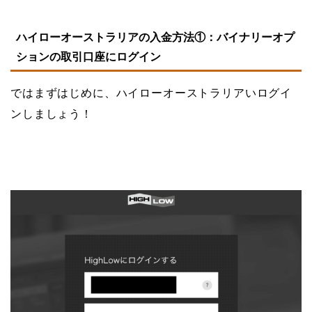
ハイローオーストラリアの入金方法①：バイナリーオプ
ションの取引口座にログイン
ではまずはじめに、ハイローオーストラリアいログイ
ンしましょう！