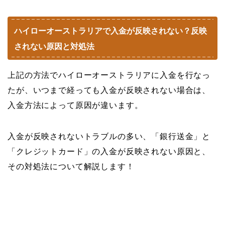
ハイローオーストラリアで入金が反映されない？反映
されない原因と対処法
上記の方法でハイローオーストラリアに入金を行なっ
たが、いつまで経っても入金が反映されない場合は、
入金方法によって原因が違います。
入金が反映されないトラブルの多い、「銀行送金」と
「クレジットカード」の入金が反映されない原因と、
その対処法について解説します！