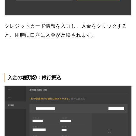
クレジットカード情報を入力し、入金をクリックする
と、即時に口座に入金が反映されます。
入金の種類②：銀行振込