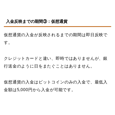
入金反映までの期間③：仮想通貨
仮想通貨の入金が反映されるまでの期間は即日反映で
す。
クレジットカードと違い、即時ではありませんが、銀
行送金のように日をまたぐことはありません。
仮想通貨の入金はビットコインのみの入金で、最低入
金額は5,000円から入金が可能です。